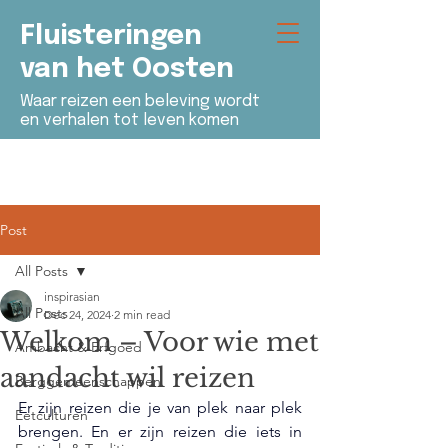
Fluisteringen
van het Oosten
Waar reizen een beleving wordt
en verhalen tot leven komen
Post
All Posts
inspirasian
All Posts
Dec 24, 2024
2 min read
Welkom – Voor wie met
Ambacht & Erfgoed
aandacht wil reizen
Berggemeenschappen
Er zijn reizen die je van plek naar plek 
Eetculturen
brengen. En er zijn reizen die iets in 