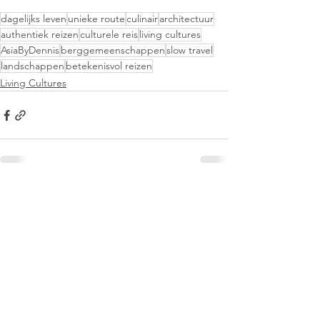
dagelijks leven
unieke route
culinair
architectuur
authentiek reizen
culturele reis
living cultures
AsiaByDennis
berggemeenschappen
slow travel
landschappen
betekenisvol reizen
Living Cultures
Comments
Couldn’t Load Comments
It looks like there was a technical problem. Try
reconnecting or refreshing the page.