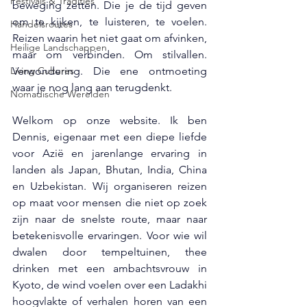
Festivals & Tradities
beweging zetten. Die je de tijd geven 
om te kijken, te luisteren, te voelen. 
Handelsroutes
Reizen waarin het niet gaat om afvinken, 
Heilige Landschappen
maar om verbinden. Om stilvallen. 
Living Cultures
Verwondering. Die ene ontmoeting 
waar je nog lang aan terugdenkt.
Nomadische Werelden
Welkom op onze website. Ik ben 
Dennis, eigenaar met een diepe liefde 
voor Azië en jarenlange ervaring in 
landen als Japan, Bhutan, India, China 
en Uzbekistan. Wij organiseren reizen 
op maat voor mensen die niet op zoek 
zijn naar de snelste route, maar naar 
betekenisvolle ervaringen. Voor wie wil 
dwalen door tempeltuinen, thee 
drinken met een ambachtsvrouw in 
Kyoto, de wind voelen over een Ladakhi 
hoogvlakte of verhalen horen van een 