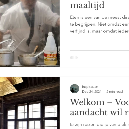
maaltijd
Eten is een van de meest di
te begrijpen. Niet omdat een
verfijnd is, maar omdat iedere
Over het landschap waarin m
dat bepaalt wat groeit. Over 
eeuwenoude tradities die nog
keukentafel. Een keuken is 
recepten. Het is een verhaal
en mensen die hun cultuur i
inspirasian
Dec 24, 2024
2 min read
Welkom – Voo
aandacht wil 
Er zijn reizen die je van plek