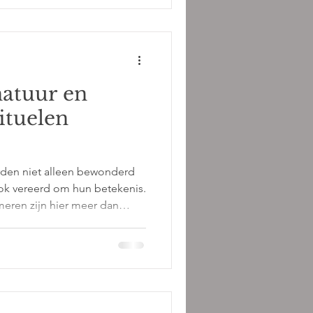
en. Ze brachten verhalen,
hten, muziek, architectuur
mee. Wie vandaag langs deze
natuur en
ituelen
en niet alleen bewonderd
k vereerd om hun betekenis.
meren zijn hier meer dan
hart van verhalen, rituelen en
van generatie op generatie
ilig landschap is geen plek
 ogen, maar een plaats die je
t en verwondering. In Azië
aar de grens