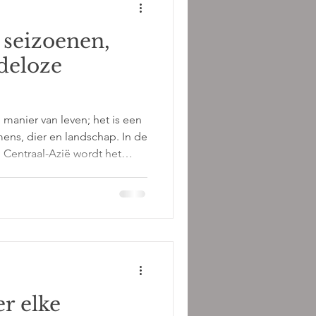
 seizoenen,
deloze
anier van leven; het is een
ens, dier en landschap. In de
. Centraal-Azië wordt het
 bepaald door de natuur: de
et voorjaar, de zomerweiden
aar beschutte valleien in de
nters waarin mens en dier
dschap trotseren. Waar
n nomaden het
r elke