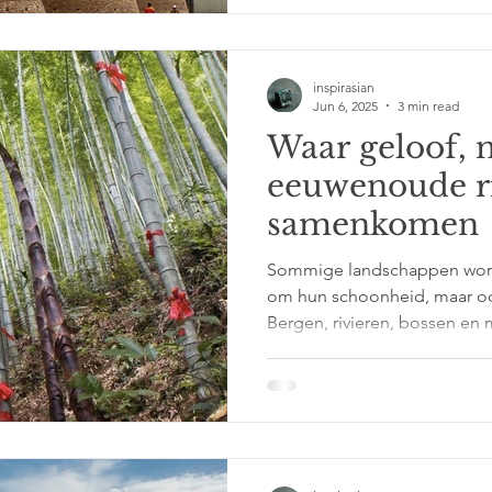
zijde, thee, jade of specerij
geloofsovertuigingen, ambac
en nieuwe ideeën met zich 
inspirasian
historische ro
Jun 6, 2025
3 min read
Waar geloof, 
eeuwenoude r
samenkomen
Sommige landschappen word
om hun schoonheid, maar oo
Bergen, rivieren, bossen en 
natuur alleen. Ze vormen het 
tradities die al eeuwenlang 
worden doorgegeven. Een he
die je alleen bezoekt met je
ervaart met aandacht, respec
bestaan nog altijd plekken w