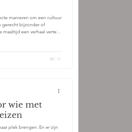
recte manieren om een cultuur
 gerecht bijzonder of
 maaltijd een verhaal vertelt.
ensen leven. Over het klimaat
religie, handel, migratie en
 altijd voortleven aan de
meer dan een verzameling
 over landschap, geschiedenis
edere
r wie met
reizen
 naar plek brengen. En er zijn