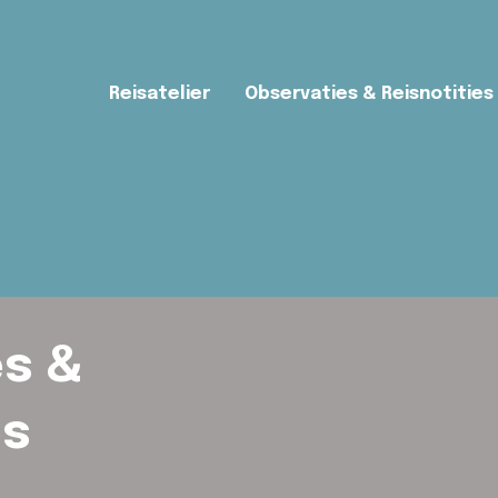
Reisatelier
Observaties & Reisnotities
s &
es