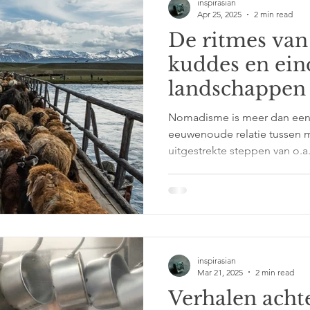
inspirasian
Apr 25, 2025
2 min read
De ritmes van
kuddes en ein
landschappen
Nomadisme is meer dan een m
eeuwenoude relatie tussen m
uitgestrekte steppen van o.a
ritme van het jaar nog altijd
eerste groene scheuten in h
hoog in de bergen, de trek n
herfst en de lange, stille wi
samen de kracht van het lan
anderen grenzen zien, leze
inspirasian
Mar 21, 2025
2 min read
Verhalen achte