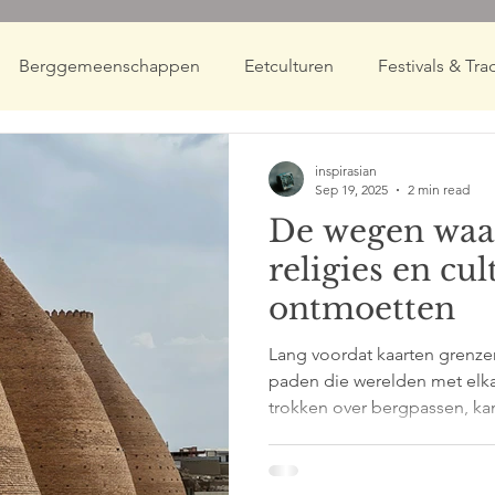
Berggemeenschappen
Eetculturen
Festivals & Trad
ing Cultures
Nomadische Werelden
inspirasian
Sep 19, 2025
2 min read
De wegen waar
religies en cu
ontmoetten
Lang voordat kaarten grenz
paden die werelden met elk
trokken over bergpassen, ka
uitgestrekte woestijnen en
moessonwinden tussen haven
Deze oude handelsroutes ve