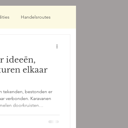
ities
Handelsroutes
 ideeën,
lturen elkaar
en tekenden, bestonden er
aar verbonden. Karavanen
melen doorkruisten
 handelsschepen volgden de
s van de Indische Oceaan.
rvoerden veel meer dan