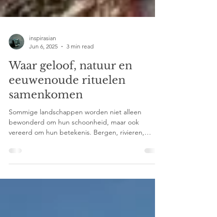
inspirasian
Jun 6, 2025
3 min read
Waar geloof, natuur en
eeuwenoude rituelen
samenkomen
Sommige landschappen worden niet alleen
bewonderd om hun schoonheid, maar ook
vereerd om hun betekenis. Bergen, rivieren,
bossen en meren zijn hier meer dan natuur alleen.
Ze vormen het hart van verhalen, rituelen en
tradities die al eeuwenlang van generatie op