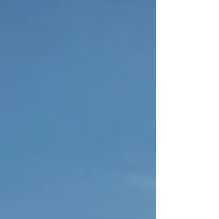
generatie worden doorgegeven. Een heilig
landschap is geen plek die je alleen bezoekt met
je ogen, maar een plaats die je ervaart met
aandacht, respect en verwondering. In Azië
bestaan nog altijd plekken waar de grens