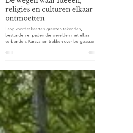
Sep 19, 2025
2 min read
De wegen waar ideeën,
religies en culturen elkaar
ontmoetten
Lang voordat kaarten grenzen tekenden,
bestonden er paden die werelden met elkaar
verbonden. Karavanen trokken over bergpassen,
kamelen doorkruisten uitgestrekte woestijnen en
handelsschepen volgden de moessonwinden
tussen havens van de Indische Oceaan. Deze
oude handelsroutes vervoerden veel meer dan
zijde, thee, jade of specerijen. Ze brachten
verhalen, geloofsovertuigingen, ambachten,
muziek, architectuur en nieuwe ideeën met zich
mee. Wie vandaag langs deze historische ro