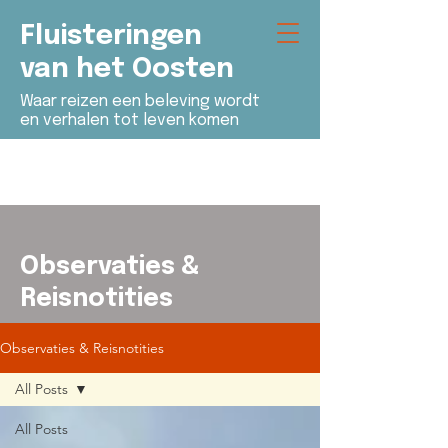
Fluisteringen
van het Oosten
Waar reizen een beleving wordt
en verhalen tot leven komen
Observaties &
Reisnotities
Observaties & Reisnotities
All Posts
All Posts