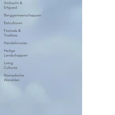
Ambacht &
Erfgoed
Berggemeenschappen
Eetculturen
Festivals &
Tradities
Handelsroutes
Heilige
Landschappen
Living
Cultures
Nomadische
Werelden