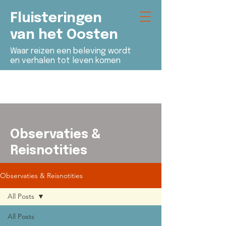
Fluisteringen
van het Oosten
Waar reizen een beleving wordt
en verhalen tot leven komen
Observaties &
Reisnotities
Observaties & Reisnotities
All Posts
All Posts