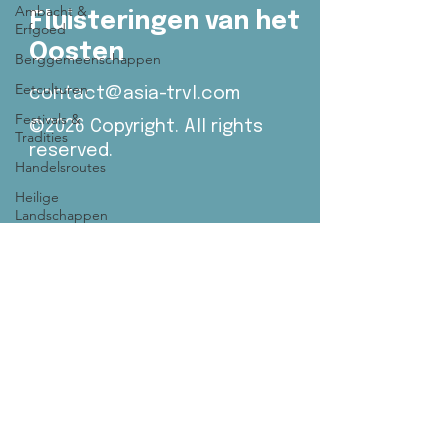
Ambacht &
Fluisteringen van het
Erfgoed
Oosten
Berggemeenschappen
Eetculturen
contact@asia-trvl.com
Festivals &
©2026 Copyright. All rights
Tradities
reserved.
Handelsroutes
Heilige
Landschappen
Living
Cultures
Nomadische
Werelden