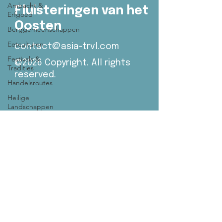
Ambacht &
Fluisteringen van het
Erfgoed
Oosten
Berggemeenschappen
Eetculturen
contact@asia-trvl.com
Festivals &
©2026 Copyright. All rights
Tradities
reserved.
Handelsroutes
Heilige
Landschappen
Living
Cultures
Nomadische
Werelden