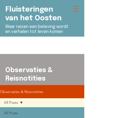
Fluisteringen
van het Oosten
Waar reizen een beleving wordt
en verhalen tot leven komen
Observaties &
Reisnotities
Observaties & Reisnotities
All Posts
All Posts