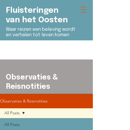
Fluisteringen
van het Oosten
Waar reizen een beleving wordt
en verhalen tot leven komen
Observaties &
Reisnotities
Observaties & Reisnotities
All Posts
All Posts