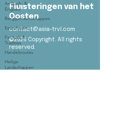
Ambacht &
Fluisteringen van het
Erfgoed
Oosten
Berggemeenschappen
Eetculturen
contact@asia-trvl.com
Festivals &
©2026 Copyright. All rights
Tradities
reserved.
Handelsroutes
Heilige
Landschappen
Living
Cultures
Nomadische
Werelden